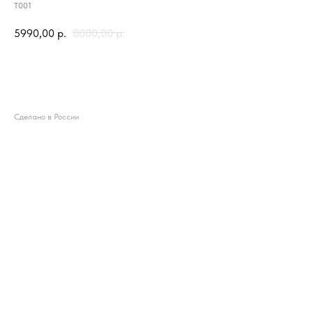
T001
5990,00
р.
8000,00
р.
Добавить в корзину
Сделано в России