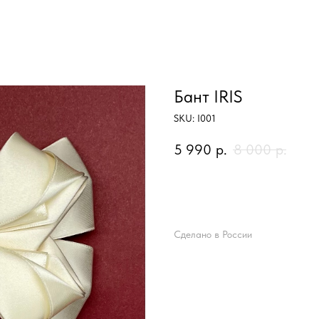
Бант IRIS
SKU:
I001
5 990
р.
8 000
р.
Добавить в корзину
Сделано в России