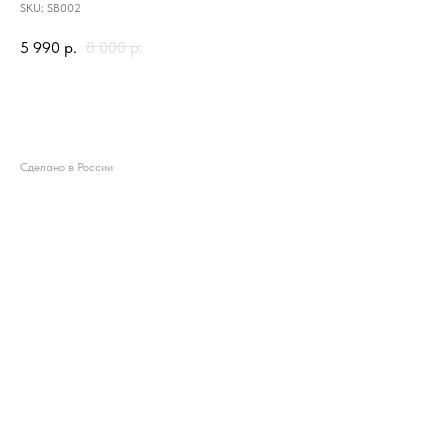
SKU:
SB002
5 990
р.
8 000
р.
Добавить в корзину
Сделано в России